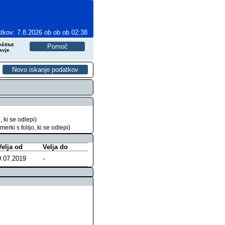
tkov: 7.8.2026 ob ob ob 02:38
štitut
avje
 ki se odlepi)
ki s folijo, ki se odlepi)
Velja od
Velja do
9.07.2019
-