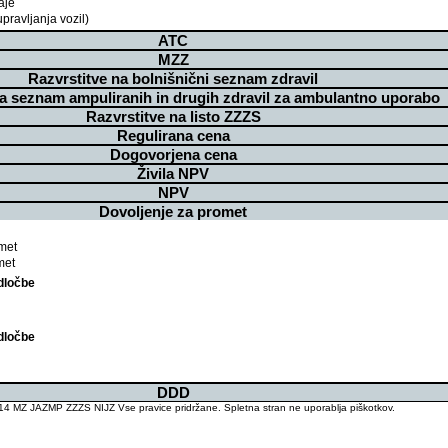
aje
pravljanja vozil)
ATC
MZZ
Razvrstitve na bolnišnični seznam zdravil
na seznam ampuliranih in drugih zdravil za ambulantno uporabo
Razvrstitve na listo ZZZS
Regulirana cena
Dogovorjena cena
Živila NPV
NPV
Dovoljenje za promet
met
met
dločbe
dločbe
DDD
4 MZ JAZMP ZZZS NIJZ Vse pravice pridržane. Spletna stran ne uporablja piškotkov.