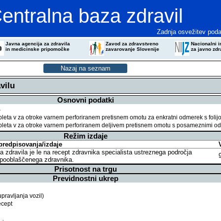
entralna baza zdravil
Zadnja osvežitev poda
Javna agencija za zdravila
Zavod za zdravstveno
Nacionalni in
in medicinske pripomočke
zavarovanje Slovenije
za javno zdr
vilu
Osnovni podatki
a
ableta v za otroke varnem perforiranem pretisnem omotu za enkratni odmerek s folijo,
tableta v za otroke varnem perforiranem deljivem pretisnem omotu s posameznimi odmer
Režim izdaje
predpisovanja/izdaje
a zdravila je le na recept zdravnika specialista ustreznega področja
 pooblaščenega zdravnika.
Prisotnost na trgu
Previdnostni ukrep
pravljanja vozil)
ecept