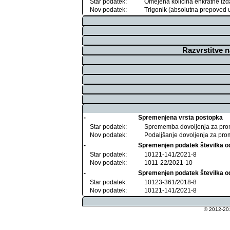
Star podatek:
Omejena količina enkratne izd
Nov podatek:
Trigonik (absolutna prepoved u
Razvrstitve 
-
Spremenjena vrsta postopka
Star podatek:
Sprememba dovoljenja za pro
Nov podatek:
Podaljšanje dovoljenja za pro
-
Spremenjen podatek številka o
Star podatek:
10121-141/2021-8
Nov podatek:
1011-22/2021-10
-
Spremenjen podatek številka o
Star podatek:
10123-361/2018-8
Nov podatek:
10121-141/2021-8
© 2012-201