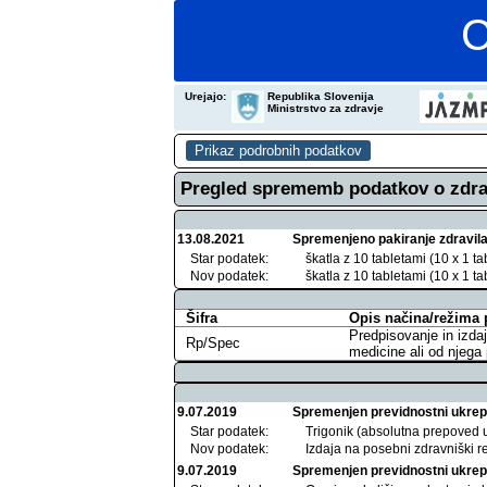
C
Urejajo:
Republika Slovenija
Ministrstvo za zdravje
Pregled sprememb podatkov o zdra
13.08.2021
Spremenjeno pakiranje zdravil
Star podatek:
škatla z 10 tabletami (10 x 1 t
Nov podatek:
škatla z 10 tabletami (10 x 1 
Šifra
Opis načina/režima 
Predpisovanje in izdaj
Rp/Spec
medicine ali od njega
9.07.2019
Spremenjen previdnostni ukrep
Star podatek:
Trigonik (absolutna prepoved u
Nov podatek:
Izdaja na posebni zdravniški r
9.07.2019
Spremenjen previdnostni ukrep