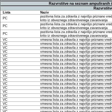
Razvrstitve na seznam ampuliranih 
Razvrstitv
Lista
Naziv
pozitivna lista za zdravila z najvišjo priznano vre
PC
krito iz obveznega zdravstvenega zavarovanja
pozitivna lista za zdravila z najvišjo priznano vre
PC
krito iz obveznega zdravstvenega zavarovanja
pozitivna lista za zdravila z najvišjo priznano vre
PC
krito iz obveznega zdravstvenega zavarovanja
VC
vmesna lista za zdravila z najvišjo priznano vred
VC
vmesna lista za zdravila z najvišjo priznano vred
VC
vmesna lista za zdravila z najvišjo priznano vred
VC
vmesna lista za zdravila z najvišjo priznano vred
VC
vmesna lista za zdravila z najvišjo priznano vred
VC
vmesna lista za zdravila z najvišjo priznano vred
VC
vmesna lista za zdravila z najvišjo priznano vred
VC
vmesna lista za zdravila z najvišjo priznano vred
VC
vmesna lista za zdravila z najvišjo priznano vred
VC
vmesna lista za zdravila z najvišjo priznano vred
VC
vmesna lista za zdravila z najvišjo priznano vred
VC
vmesna lista za zdravila z najvišjo priznano vred
VC
vmesna lista za zdravila z najvišjo priznano vred
VC
vmesna lista za zdravila z najvišjo priznano vred
VC
vmesna lista za zdravila z najvišjo priznano vred
VC
vmesna lista za zdravila z najvišjo priznano vred
VC
vmesna lista za zdravila z najvišjo priznano vred
VC
vmesna lista za zdravila z najvišjo priznano vred
VC
vmesna lista za zdravila z najvišjo priznano vred