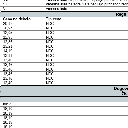
VC
vmesna lista za zdravila z najvišjo priznano vred
V
vmesna lista
Regul
Cena na debelo
Tip cene
20,97
NDC
20,97
NDC
12,95
NDC
12,95
NDC
12,85
NDC
13,21
NDC
14,19
NDC
13,91
NDC
13,46
NDC
13,46
NDC
13,46
NDC
13,46
NDC
13,46
NDC
13,46
NDC
Dogovo
Živ
NPV
18,19
18,19
18,19
18,19
18,19