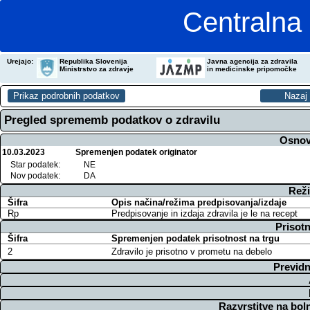
Centralna 
Urejajo:
Republika Slovenija
Javna agencija za zdravila
Ministrstvo za zdravje
in medicinske pripomočke
Pregled sprememb podatkov o zdravilu
Osnov
10.03.2023
Spremenjen podatek originator
Star podatek:
NE
Nov podatek:
DA
Reži
Šifra
Opis načina/režima predpisovanja/izdaje
Rp
Predpisovanje in izdaja zdravila je le na recept
Prisotn
Šifra
Spremenjen podatek prisotnost na trgu
2
Zdravilo je prisotno v prometu na debelo
Previdn
Razvrstitve na bol