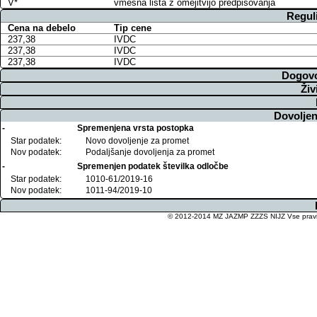
V*
vmesna lista z omejitvijo predpisovanja
Regul
Cena na debelo
Tip cene
237,38
IVDC
237,38
IVDC
237,38
IVDC
Dogovo
Živ
Dovoljen
-
Spremenjena vrsta postopka
Star podatek:
Novo dovoljenje za promet
Nov podatek:
Podaljšanje dovoljenja za promet
-
Spremenjen podatek številka odločbe
Star podatek:
1010-61/2019-16
Nov podatek:
1011-94/2019-10
© 2012-2014 MZ JAZMP ZZZS NIJZ Vse pravice 