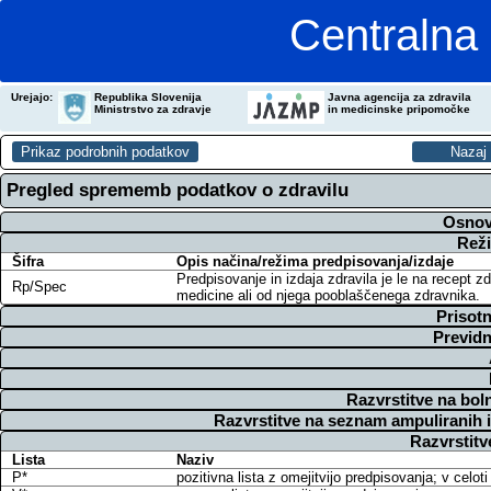
Centralna 
Urejajo:
Republika Slovenija
Javna agencija za zdravila
Ministrstvo za zdravje
in medicinske pripomočke
Pregled sprememb podatkov o zdravilu
Osnov
Reži
Šifra
Opis načina/režima predpisovanja/izdaje
Predpisovanje in izdaja zdravila je le na recept z
Rp/Spec
medicine ali od njega pooblaščenega zdravnika.
Prisotn
Previdn
Razvrstitve na bol
Razvrstitve na seznam ampuliranih 
Razvrstitv
Lista
Naziv
P*
pozitivna lista z omejitvijo predpisovanja; v cel