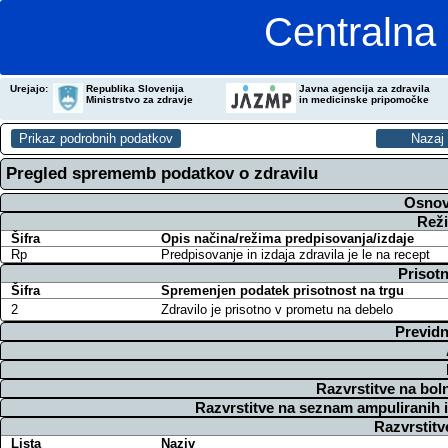
Centralna 
Urejajo:
Republika Slovenija
Javna agencija za zdravila
Ministrstvo za zdravje
in medicinske pripomočke
Pregled sprememb podatkov o zdravilu
Osnov
Reži
Šifra
Opis načina/režima predpisovanja/izdaje
Rp
Predpisovanje in izdaja zdravila je le na recept
Prisotn
Šifra
Spremenjen podatek prisotnost na trgu
2
Zdravilo je prisotno v prometu na debelo
Previdn
Razvrstitve na bol
Razvrstitve na seznam ampuliranih 
Razvrstitv
Lista
Naziv