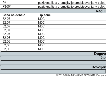
P*
pozitivna lista z omejitvijo predpisovanja; v cel
P100*
pozitivna lista z omejitvijo predpisovanja; v cel
Regul
Cena na debelo
Tip cene
52,07
NDC
52,07
NDC
52,07
NDC
52,07
NDC
52,07
NDC
52,06
NDC
52,06
NDC
52,06
NDC
52,06
NDC
Dogovo
Živ
Dovoljen
© 2012-2014 MZ JAZMP ZZZS NIJZ Vse pravice 