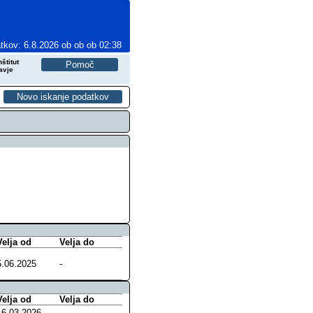
tkov: 6.8.2026 ob ob ob 02:38
štitut
avje
Velja od
Velja do
5.06.2025
-
Velja od
Velja do
16.03.2026
-