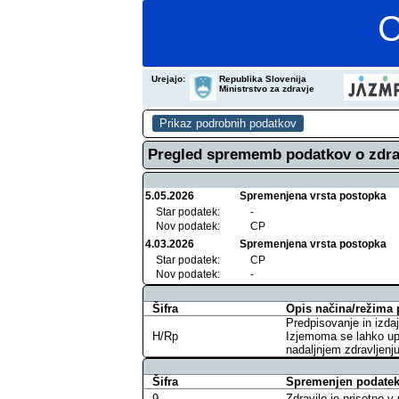
C
Urejajo:
Republika Slovenija
Ministrstvo za zdravje
Pregled sprememb podatkov o zdra
5.05.2026
Spremenjena vrsta postopka
Star podatek:
-
Nov podatek:
CP
4.03.2026
Spremenjena vrsta postopka
Star podatek:
CP
Nov podatek:
-
Šifra
Opis načina/režima 
Predpisovanje in izdaj
H/Rp
Izjemoma se lahko upo
nadaljnjem zdravljenju
Šifra
Spremenjen podatek 
9
Zdravilo je prisotno 