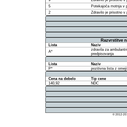
5
Potekajoča motnja v p
2
Zdravilo je prisotno 
Razvrstitve 
Lista
Naziv
zdravila za ambulantn
A*
predpisovanja
Lista
Naziv
P*
pozitivna lista z omej
Cena na debelo
Tip cene
140,92
NDC
© 2012-201