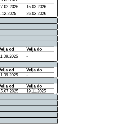
27.02.2026
15.03.2026
1.12.2025
26.02.2026
Velja od
Velja do
11.09.2025
-
Velja od
Velja do
11.09.2025
-
Velja od
Velja do
15.07.2025
19.11.2025