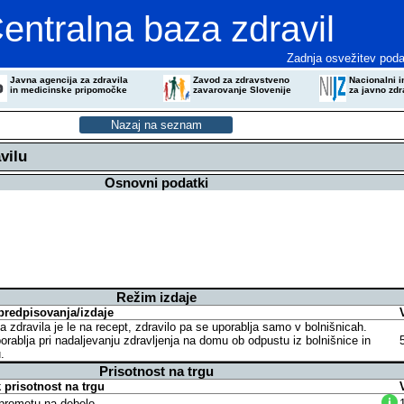
entralna baza zdravil
Zadnja osvežitev poda
Javna agencija za zdravila
Zavod za zdravstveno
Nacionalni in
in medicinske pripomočke
zavarovanje Slovenije
za javno zdr
vilu
Osnovni podatki
Režim izdaje
predpisovanja/izdaje
a zdravila je le na recept, zdravilo pa se uporablja samo v bolnišnicah.
rablja pri nadaljevanju zdravljenja na domu ob odpustu iz bolnišnice in
.
Prisotnost na trgu
prisotnost na trgu
v prometu na debelo