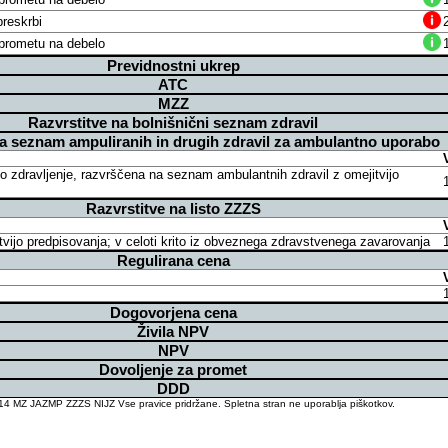
reskrbi
v prometu na debelo
Previdnostni ukrep
ATC
MZZ
Razvrstitve na bolnišnični seznam zdravil
na seznam ampuliranih in drugih zdravil za ambulantno uporabo
o zdravljenje, razvrščena na seznam ambulantnih zdravil z omejitvijo
Razvrstitve na listo ZZZS
itvijo predpisovanja; v celoti krito iz obveznega zdravstvenega zavarovanja
Regulirana cena
Dogovorjena cena
Živila NPV
NPV
Dovoljenje za promet
DDD
4 MZ JAZMP ZZZS NIJZ Vse pravice pridržane. Spletna stran ne uporablja piškotkov.